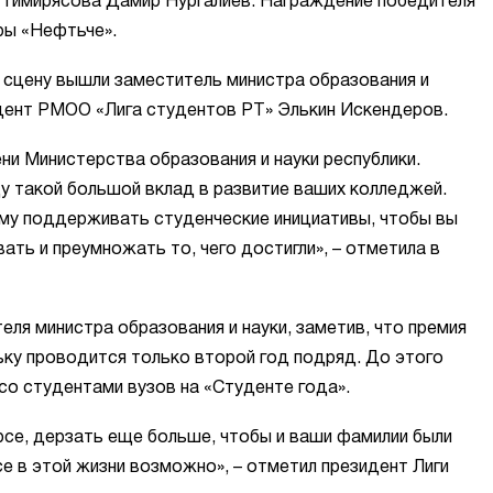
. Тимирясова Дамир Нургалиев. Награждение победителя
ры «Нефтьче».
 сцену вышли заместитель министра образования и
идент РМОО «Лига студентов РТ» Элькин Искендеров.
ни Министерства образования и науки республики.
оду такой большой вклад в развитие ваших колледжей.
му поддерживать студенческие инициативы, чтобы вы
ать и преумножать то, чего достигли», – отметила в
я министра образования и науки, заметив, что премия
ку проводится только второй год подряд. До этого
со студентами вузов на «Студенте года».
рсе, дерзать еще больше, чтобы и ваши фамилии были
се в этой жизни возможно», – отметил президент Лиги