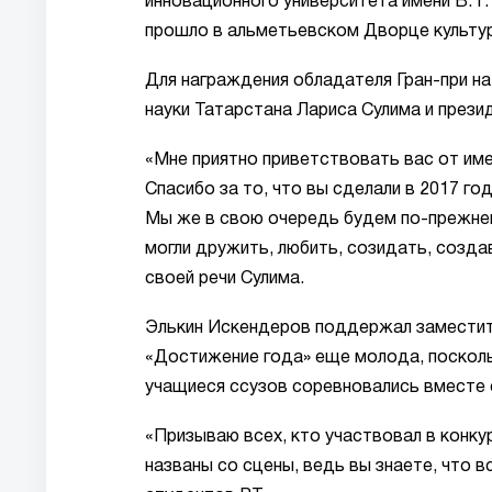
инновационного университета имени В. Г
прошло в альметьевском Дворце культу
Для награждения обладателя Гран-при на
науки Татарстана Лариса Сулима и през
«Мне приятно приветствовать вас от име
Спасибо за то, что вы сделали в 2017 г
Мы же в свою очередь будем по-прежне
могли дружить, любить, созидать, создав
своей речи Сулима.
Элькин Искендеров поддержал заместител
«Достижение года» еще молода, посколь
учащиеся ссузов соревновались вместе 
«Призываю всех, кто участвовал в конку
названы со сцены, ведь вы знаете, что в