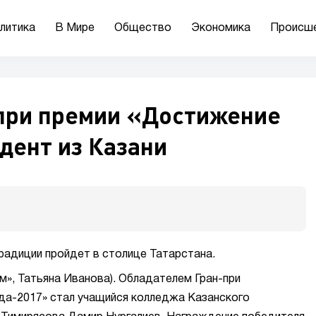
литика
В Мире
Общество
Экономика
Происш
при премии «Достижение
удент из Казани
адиции пройдет в столице Татарстана.
м», Татьяна Иванова). Обладателем Гран-при
да-2017» стал учащийся колледжа Казанского