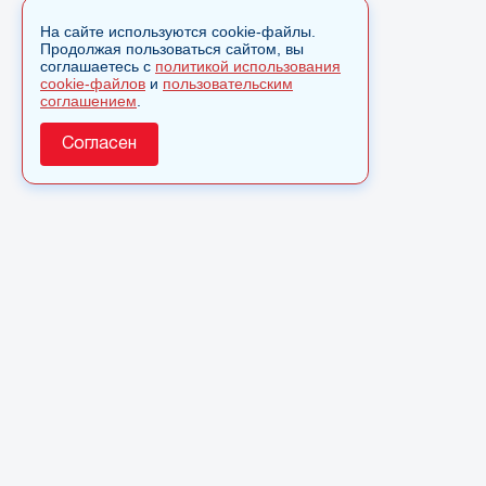
На сайте используются cookie-файлы.
Продолжая пользоваться сайтом, вы
соглашаетесь с
политикой использования
cookie-файлов
и
пользовательским
соглашением
.
Согласен
О сайте
© 2025 Сетевое издание «Monavista» зарегистрировано в
Федеральной службе по надзору в сфере связи,
информационных технологий и массовых коммуникаций
(Роскомнадзор) 15 августа 2016 года. Свидетельство о
регистрации ЭЛ № ФС 77 - 66827