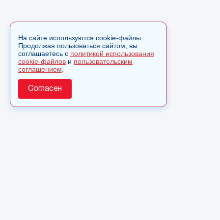
На сайте используются cookie-файлы.
Продолжая пользоваться сайтом, вы
соглашаетесь с
политикой использования
cookie-файлов
и
пользовательским
соглашением
.
Согласен
О сайте
© 2025 Сетевое издание «Monavista» зарегистрировано в
Федеральной службе по надзору в сфере связи,