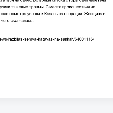
таться на санях. Во время спуска с горы сани налетели
лучили тяжелые травмы. С места происшествия их
после осмотра увезли в Казань на операции. Женщина в
 чего скончалась.
stnews/razbilas-semya-katayas-na-sankah/64801116/