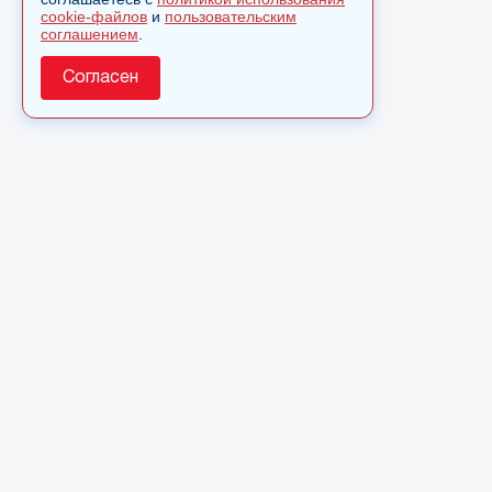
cookie-файлов
и
пользовательским
соглашением
.
Согласен
О сайте
© 2025 Сетевое издание «Monavista» зарегистрировано 
по надзору в сфере связи, информационных технологий 
коммуникаций (Роскомнадзор) 15 августа 2016 года. Сви
регистрации ЭЛ № ФС 77 - 66827
Полное или частичное использовании материалов сайта 
только после письменного разрешения.